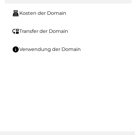
point_of_sale
Kosten der Domain
move_down
Transfer der Domain
info
Verwendung der Domain