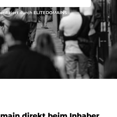
erifiziert durch ELITEDOMAINS
omain direkt beim Inhaber