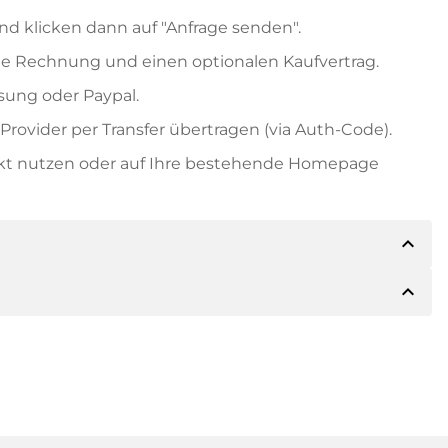
nd klicken dann auf "Anfrage senden".
e Rechnung und einen optionalen Kaufvertrag.
ung oder Paypal.
rovider per Transfer übertragen (via Auth-Code).
ekt nutzen oder auf Ihre bestehende Homepage
expand_less
expand_less
ils der Zahlung mitteilen. Der Inhaber wird Ihnen
sch auch Paypal oder weitere Zahlungsmethoden
 Rechnung senden. Bei größeren Kaufpreisen
Kaufvertrag.
 Domainnamen und die Rechnungsnummer an.