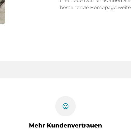
Ihre neue Domain können Sie f
bestehende Homepage weiter
sentiment_satisfied
Mehr Kundenvertrauen