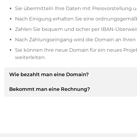
Sie übermitteln Ihre Daten mit Preisvorstellung u
Nach Einigung erhalten Sie eine ordnungsgemäß
Zahlen Sie bequem und sicher per IBAN-Überweis
Nach Zahlungseingang wird die Domain an Ihren P
Sie können Ihre neue Domain für ein neues Proj
weiterleiten.
Wie bezahlt man eine Domain?
Bekommt man eine Rechnung?
Nach einer Einigung wird der Inhaber Ihnen die Deta
dann die SEPA Bankdetails mitteilen und auf Wun
anbieten.
Ja, der Verkäufer wird Ihnen eine ordnungsgemäße
bekommen Sie auf Wunsch auch einen zusätzlichen 
Bitte geben Sie bei der Überweisung immer den